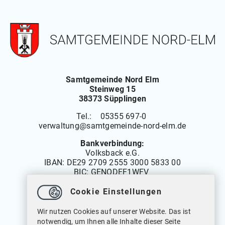
Samtgemeinde Nord Elm
Steinweg 15
38373 Süpplingen
Tel.: 05355 697-0
verwaltung
@
samtgemeinde-nord-elm.de
Bankverbindung:
Volksback e.G.
IBAN:
DE29 2709 2555 3000 5833 00
BIC: GENODEF1WFV
Cookie Einstellungen
Öffnungszeiten
Wir nutzen Cookies auf unserer Website. Das ist
Montag bis Freitag: 08.00 bis 12.00 Uhr
notwendig, um Ihnen alle Inhalte dieser Seite