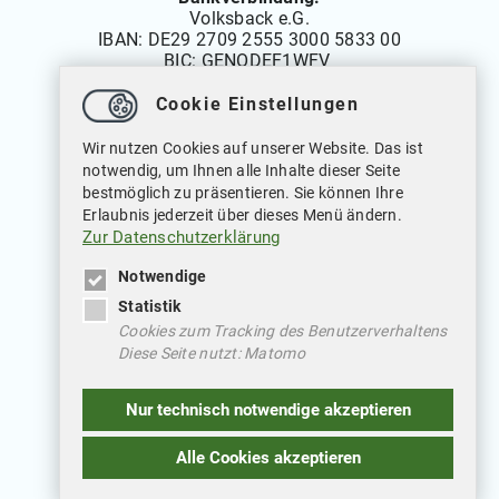
Volksback e.G.
IBAN:
DE29 2709 2555 3000 5833 00
BIC: GENODEF1WFV
Cookie Einstellungen
Öffnungszeiten
Wir nutzen Cookies auf unserer Website. Das ist
Montag bis Freitag: 08.00 bis 12.00 Uhr
notwendig, um Ihnen alle Inhalte dieser Seite
Dienstags auch von: 14.00 bis 18.00 Uhr
bestmöglich zu präsentieren. Sie können Ihre
Mittwochs geschlossen
Erlaubnis jederzeit über dieses Menü ändern.
Zur Datenschutzerklärung
Notwendige
Statistik
Cookies zum Tracking des Benutzerverhaltens
Diese Seite nutzt: Matomo
Weitere Verlinkungen
Nur technisch notwendige akzeptieren
Datenschutz
Impressum
Alle Cookies akzeptieren