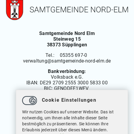
Samtgemeinde Nord Elm
Steinweg 15
38373 Süpplingen
Tel.: 05355 697-0
verwaltung
@
samtgemeinde-nord-elm.de
Bankverbindung:
Volksback e.G.
IBAN:
DE29 2709 2555 3000 5833 00
BIC: GENODEF1WFV
Cookie Einstellungen
Öffnungszeiten
Wir nutzen Cookies auf unserer Website. Das ist
Montag bis Freitag: 08.00 bis 12.00 Uhr
notwendig, um Ihnen alle Inhalte dieser Seite
Dienstags auch von: 14.00 bis 18.00 Uhr
bestmöglich zu präsentieren. Sie können Ihre
Mittwochs geschlossen
Erlaubnis jederzeit über dieses Menü ändern.