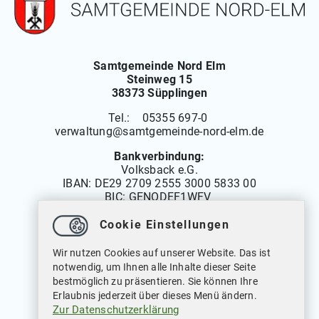
Samtgemeinde Nord Elm
Steinweg 15
38373 Süpplingen
Tel.: 05355 697-0
verwaltung
@
samtgemeinde-nord-elm.de
Bankverbindung:
Volksback e.G.
IBAN:
DE29 2709 2555 3000 5833 00
BIC: GENODEF1WFV
Cookie Einstellungen
Öffnungszeiten
Wir nutzen Cookies auf unserer Website. Das ist
Montag bis Freitag: 08.00 bis 12.00 Uhr
notwendig, um Ihnen alle Inhalte dieser Seite
Dienstags auch von: 14.00 bis 18.00 Uhr
bestmöglich zu präsentieren. Sie können Ihre
Mittwochs geschlossen
Erlaubnis jederzeit über dieses Menü ändern.
Zur Datenschutzerklärung