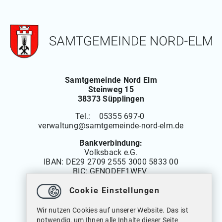
Samtgemeinde Nord Elm
Steinweg 15
38373 Süpplingen
Tel.: 05355 697-0
verwaltung
@
samtgemeinde-nord-elm.de
Bankverbindung:
Volksback e.G.
IBAN:
DE29 2709 2555 3000 5833 00
BIC: GENODEF1WFV
Cookie Einstellungen
Öffnungszeiten
Wir nutzen Cookies auf unserer Website. Das ist
Montag bis Freitag: 08.00 bis 12.00 Uhr
notwendig, um Ihnen alle Inhalte dieser Seite