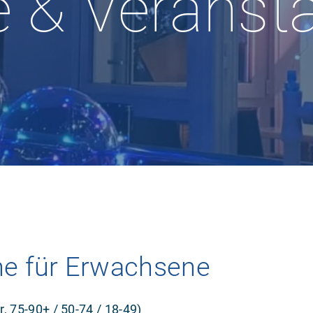
 & Veranst
ne für Erwachsene
 75-90+ / 50-74 / 18-49)