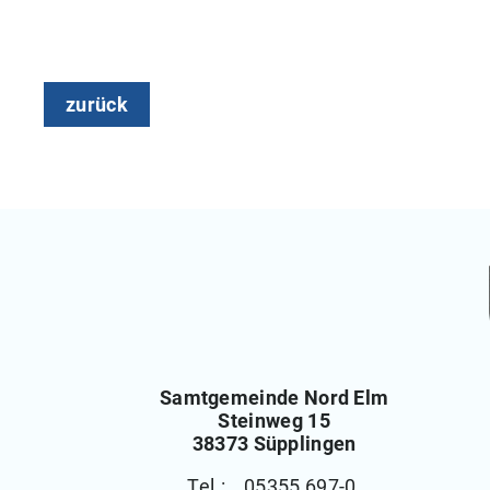
zurück
Samtgemeinde Nord Elm
Steinweg 15
38373 Süpplingen
Tel.: 05355 697-0