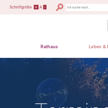
Schriftgröße
+
A
-
Rathaus
Leben & 