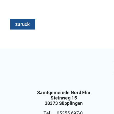
zurück
Samtgemeinde Nord Elm
Steinweg 15
38373 Süpplingen
Tel.: 05355 697-0