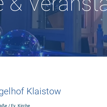
 & Veranst
gelhof Klaistow
aße / Ev. Kirche