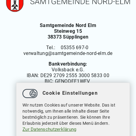
Samtgemeinde Nord Elm
Steinweg 15
38373 Süpplingen
Tel.: 05355 697-0
verwaltung
@
samtgemeinde-nord-elm.de
Bankverbindung:
Volksback e.G.
IBAN:
DE29 2709 2555 3000 5833 00
BIC: GENODEF1WFV
Cookie Einstellungen
Öffnungszeiten
Wir nutzen Cookies auf unserer Website. Das ist
Montag bis Freitag: 08.00 bis 12.00 Uhr
notwendig, um Ihnen alle Inhalte dieser Seite
Dienstags auch von: 14.00 bis 18.00 Uhr
bestmöglich zu präsentieren. Sie können Ihre
Mittwochs geschlossen
Erlaubnis jederzeit über dieses Menü ändern.
Zur Datenschutzerklärung