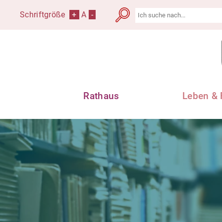
Schriftgröße
+
A
-
Rathaus
Leben & 