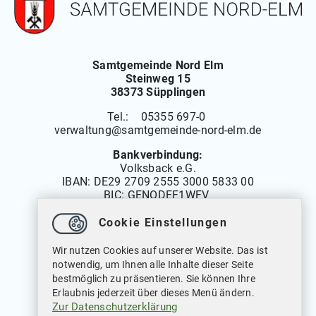
Samtgemeinde Nord Elm
Steinweg 15
38373 Süpplingen
Tel.: 05355 697-0
verwaltung
@
samtgemeinde-nord-elm.de
Bankverbindung:
Volksback e.G.
IBAN:
DE29 2709 2555 3000 5833 00
BIC: GENODEF1WFV
Cookie Einstellungen
Öffnungszeiten
Wir nutzen Cookies auf unserer Website. Das ist
Montag bis Freitag: 08.00 bis 12.00 Uhr
notwendig, um Ihnen alle Inhalte dieser Seite
Dienstags auch von: 14.00 bis 18.00 Uhr
bestmöglich zu präsentieren. Sie können Ihre
Mittwochs geschlossen
Erlaubnis jederzeit über dieses Menü ändern.
Zur Datenschutzerklärung