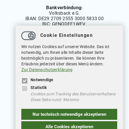
Bankverbindung:
Volksback e.G.
IBAN:
DE29 2709 2555 3000 5833 00
BIC: GENODEF1WFV
Cookie Einstellungen
Öffnungszeiten
Wir nutzen Cookies auf unserer Website. Das ist
Montag bis Freitag: 08.00 bis 12.00 Uhr
notwendig, um Ihnen alle Inhalte dieser Seite
Dienstags auch von: 14.00 bis 18.00 Uhr
bestmöglich zu präsentieren. Sie können Ihre
Mittwochs geschlossen
Erlaubnis jederzeit über dieses Menü ändern.
Zur Datenschutzerklärung
Notwendige
Statistik
Cookies zum Tracking des Benutzerverhaltens
Diese Seite nutzt: Matomo
Weitere Verlinkungen
Nur technisch notwendige akzeptieren
Datenschutz
Impressum
Alle Cookies akzeptieren