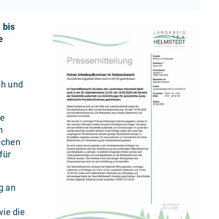
 bis
e
ch und
re
m
ochen
für
g an
wie die