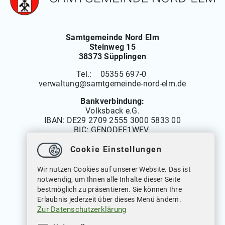
Samtgemeinde Nord Elm
Steinweg 15
38373 Süpplingen
Tel.: 05355 697-0
verwaltung
@
samtgemeinde-nord-elm.de
Bankverbindung:
Volksback e.G.
IBAN:
DE29 2709 2555 3000 5833 00
BIC: GENODEF1WFV
Cookie Einstellungen
Öffnungszeiten
Wir nutzen Cookies auf unserer Website. Das ist
Montag bis Freitag: 08.00 bis 12.00 Uhr
notwendig, um Ihnen alle Inhalte dieser Seite
Dienstags auch von: 14.00 bis 18.00 Uhr
bestmöglich zu präsentieren. Sie können Ihre
Mittwochs geschlossen
Erlaubnis jederzeit über dieses Menü ändern.
Zur Datenschutzerklärung