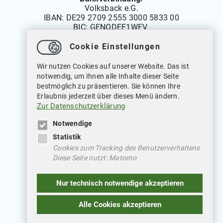
Volksback e.G.
IBAN:
DE29 2709 2555 3000 5833 00
BIC: GENODEF1WFV
Cookie Einstellungen
Öffnungszeiten
Wir nutzen Cookies auf unserer Website. Das ist
Montag bis Freitag: 08.00 bis 12.00 Uhr
notwendig, um Ihnen alle Inhalte dieser Seite
Dienstags auch von: 14.00 bis 18.00 Uhr
bestmöglich zu präsentieren. Sie können Ihre
Mittwochs geschlossen
Erlaubnis jederzeit über dieses Menü ändern.
Zur Datenschutzerklärung
Notwendige
Statistik
Cookies zum Tracking des Benutzerverhaltens
Diese Seite nutzt: Matomo
Weitere Verlinkungen
Nur technisch notwendige akzeptieren
Datenschutz
Impressum
Alle Cookies akzeptieren