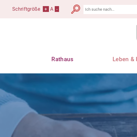
Schriftgröße
+
A
-
Rathaus
Leben & 