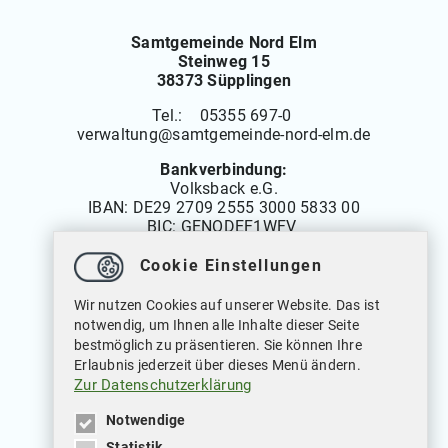
Samtgemeinde Nord Elm
Steinweg 15
38373 Süpplingen
Tel.: 05355 697-0
verwaltung
@
samtgemeinde-nord-elm.de
Bankverbindung:
Volksback e.G.
IBAN:
DE29 2709 2555 3000 5833 00
BIC: GENODEF1WFV
Cookie Einstellungen
Öffnungszeiten
Wir nutzen Cookies auf unserer Website. Das ist
Montag bis Freitag: 08.00 bis 12.00 Uhr
notwendig, um Ihnen alle Inhalte dieser Seite
Dienstags auch von: 14.00 bis 18.00 Uhr
bestmöglich zu präsentieren. Sie können Ihre
Mittwochs geschlossen
Erlaubnis jederzeit über dieses Menü ändern.
Zur Datenschutzerklärung
Notwendige
Statistik