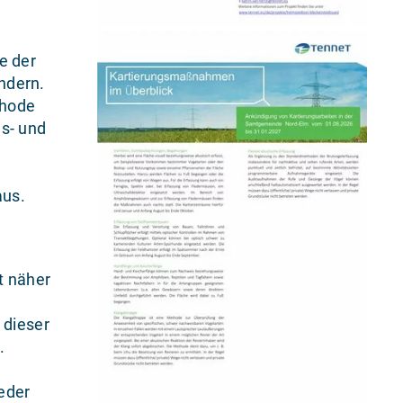
e der
ndern.
thode
ns- und
aus.
t näher
 dieser
.
weder