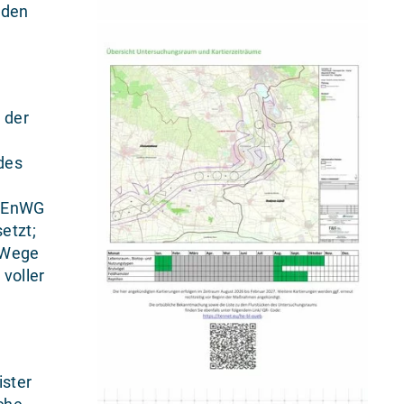
nden
 der
des
2 EnWG
etzt;
r Wege
voller
ister