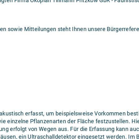
igten Firma Ökoplan Tillmann Pritzkow GbR - Faunistis
n sowie Mitteilungen steht Ihnen unsere Bürgerrefere
e akustisch erfasst, um beispielsweise Vorkommen bes
e einzelne Pflanzenarten der Fläche festzustellen. Hi
ng erfolgt von Wegen aus. Für die Erfassung kann auc
mäusen, ein Ultraschalldetektor eingesetzt werden. Im 