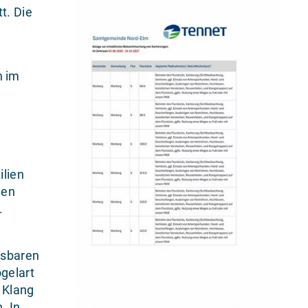
t. Die
n im
lien
len
.
isbaren
gelart
r Klang
. In