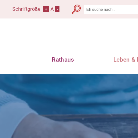
Schriftgröße
+
A
-
Rathaus
Leben & 