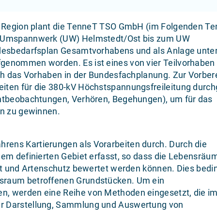
er Region plant die TenneT TSO GmbH (im Folgenden T
om Umspannwerk (UW) Helmstedt/Ost bis zum UW
ndesbedarfsplan Gesamtvorhabens und als Anlage unte
genommen worden. Es ist eines von vier Teilvorhaben
ich das Vorhaben in der Bundesfachplanung. Zur Vorber
iten für die 380-kV Höchstspannungsfreileitung durch
chtbeobachtungen, Verhören, Begehungen), um für das
en zu gewinnen.
ens Kartierungen als Vorarbeiten durch. Durch die
nem definierten Gebiet erfasst, so dass die Lebensräu
lt und Artenschutz bewertet werden können. Dies bedin
sraum betroffenen Grundstücken. Um ein
, werden eine Reihe von Methoden eingesetzt, die i
r Darstellung, Sammlung und Auswertung von