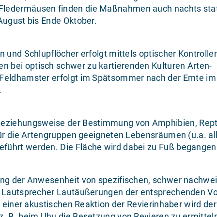
Fledermäusen finden die Maßnahmen auch nachts stat
August bis Ende Oktober.
 und Schlupflöcher erfolgt mittels optischer Kontrolle
 bei optisch schwer zu kartierenden Kulturen Arten-
 Feldhamster erfolgt im Spätsommer nach der Ernte im
.
eziehungsweise der Bestimmung von Amphibien, Repti
für die Artengruppen geeigneten Lebensräumen (u.a. al
führt werden. Die Fläche wird dabei zu Fuß begangen
fung der Anwesenheit von spezifischen, schwer nachwe
em Lautsprecher Lautäußerungen der entsprechenden Vo
i einer akustischen Reaktion der Revierinhaber wird de
. B. beim Uhu die Besetzung von Revieren zu ermitteln