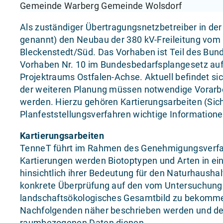
Gemeinde Warberg Gemeinde Wolsdorf
Als zuständiger Übertragungsnetzbetreiber in d
genannt) den Neubau der 380 kV-Freileitung v
Bleckenstedt/Süd. Das Vorhaben ist Teil des Bu
Vorhaben Nr. 10 im Bundesbedarfsplangesetz auf
Projektraums Ostfalen-Achse. Aktuell befindet s
der weiteren Planung müssen notwendige Vorarbe
werden. Hierzu gehören Kartierungsarbeiten (Si
Planfeststellungsverfahren wichtige Information
Kartierungsarbeiten
TenneT führt im Rahmen des Genehmigungsverfahr
Kartierungen werden Biotoptypen und Arten in ei
hinsichtlich ihrer Bedeutung für den Naturhausha
konkrete Überprüfung auf den vom Untersuchung
landschaftsökologisches Gesamtbild zu bekommen
Nachfolgenden näher beschrieben werden und de
raumbezogenen Daten dienen.