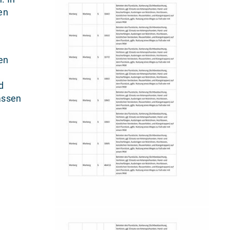
en
en
d
assen