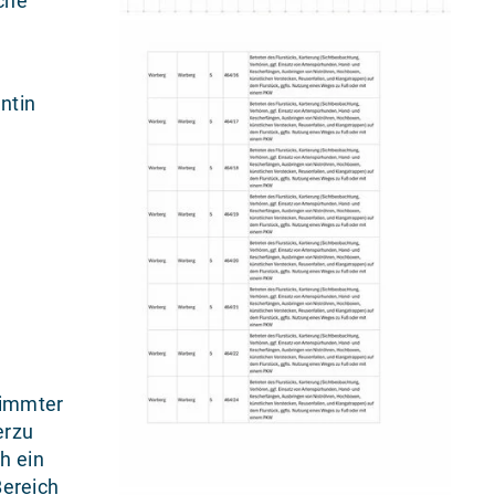
che
ntin
timmter
erzu
h ein
Bereich