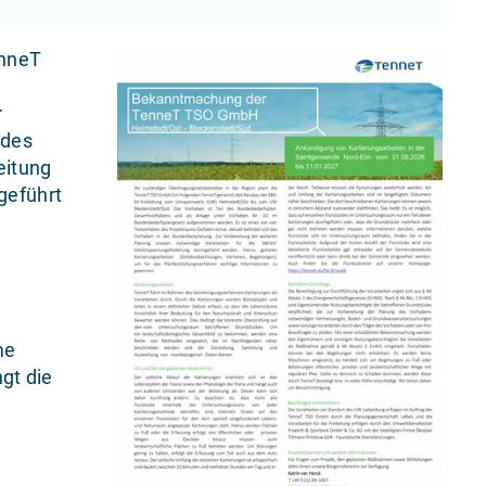
enneT
r
 des
eitung
geführt
me
gt die
m