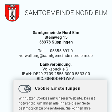
Samtgemeinde Nord Elm
Steinweg 15
38373 Süpplingen
Tel.: 05355 697-0
verwaltung
@
samtgemeinde-nord-elm.de
Bankverbindung:
Volksback e.G.
IBAN:
DE29 2709 2555 3000 5833 00
BIC: GENODEF1WFV
Cookie Einstellungen
Öffnungszeiten
Wir nutzen Cookies auf unserer Website. Das ist
Montag bis Freitag: 08.00 bis 12.00 Uhr
notwendig, um Ihnen alle Inhalte dieser Seite
Dienstags auch von: 14.00 bis 18.00 Uhr
bestmöglich zu präsentieren. Sie können Ihre
Mittwochs geschlossen