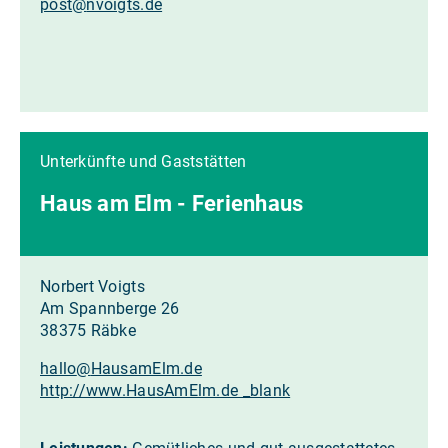
post
@
nvoigts.de
Unterkünfte und Gaststätten
Haus am Elm - Ferienhaus
Norbert Voigts
Am Spannberge 26
38375 Räbke
hallo
@
HausamElm.de
http://www.HausAmElm.de _blank