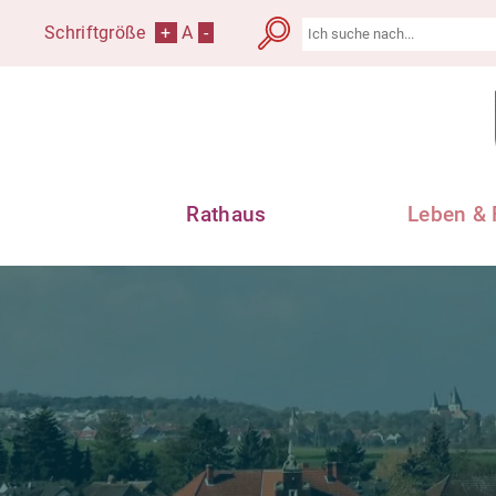
Schriftgröße
+
A
-
Rathaus
Leben & 