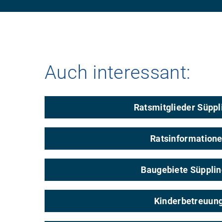
Auch interessant:
Ratsmitglieder Süppl
Ratsinformation
Baugebiete Süppli
Kinderbetreuun