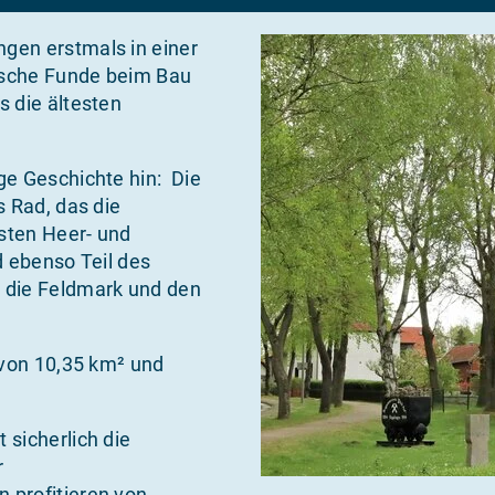
gen erstmals in einer
ische Funde beim Bau
s die ältesten
ge Geschichte hin: Die
s Rad, das die
gsten Heer- und
d ebenso Teil des
 die Feldmark und den
 von 10,35 km² und
 sicherlich die
r
 profitieren von