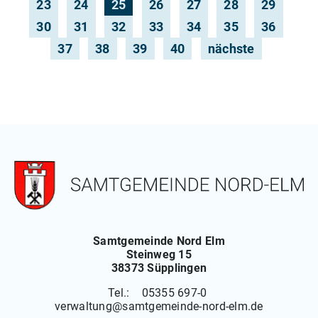
23
24
25
26
27
28
29
30
31
32
33
34
35
36
37
38
39
40
nächste
Samtgemeinde Nord Elm
Steinweg 15
38373 Süpplingen
Tel.: 05355 697-0
verwaltung
@
samtgemeinde-nord-elm.de