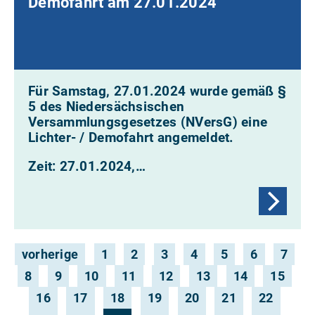
Demofahrt am 27.01.2024
Für Samstag, 27.01.2024 wurde gemäß §
5 des Niedersächsischen
Versammlungsgesetzes (NVersG) eine
Lichter- / Demofahrt
angemeldet.
Zeit: 27.01.2024,…
vorherige
1
2
3
4
5
6
7
8
9
10
11
12
13
14
15
16
17
18
19
20
21
22