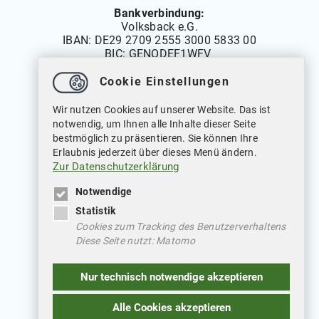
Bankverbindung:
Volksback e.G.
IBAN:
DE29 2709 2555 3000 5833 00
BIC: GENODEF1WFV
Cookie Einstellungen
Öffnungszeiten
Wir nutzen Cookies auf unserer Website. Das ist
Montag bis Freitag: 08.00 bis 12.00 Uhr
notwendig, um Ihnen alle Inhalte dieser Seite
Dienstags auch von: 14.00 bis 18.00 Uhr
bestmöglich zu präsentieren. Sie können Ihre
Mittwochs geschlossen
Erlaubnis jederzeit über dieses Menü ändern.
Zur Datenschutzerklärung
Notwendige
Statistik
Cookies zum Tracking des Benutzerverhaltens
Diese Seite nutzt: Matomo
Weitere Verlinkungen
Nur technisch notwendige akzeptieren
Datenschutz
Impressum
Alle Cookies akzeptieren