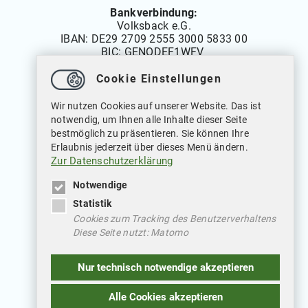
Bankverbindung:
Volksback e.G.
IBAN:
DE29 2709 2555 3000 5833 00
BIC: GENODEF1WFV
Cookie Einstellungen
Öffnungszeiten
Wir nutzen Cookies auf unserer Website. Das ist
Montag bis Freitag: 08.00 bis 12.00 Uhr
notwendig, um Ihnen alle Inhalte dieser Seite
Dienstags auch von: 14.00 bis 18.00 Uhr
bestmöglich zu präsentieren. Sie können Ihre
Mittwochs geschlossen
Erlaubnis jederzeit über dieses Menü ändern.
Zur Datenschutzerklärung
Notwendige
Statistik
Cookies zum Tracking des Benutzerverhaltens
Diese Seite nutzt: Matomo
Weitere Verlinkungen
Nur technisch notwendige akzeptieren
Datenschutz
Impressum
Alle Cookies akzeptieren