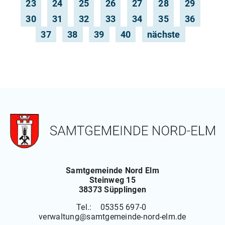
23
24
25
26
27
28
29
30
31
32
33
34
35
36
37
38
39
40
nächste
Samtgemeinde Nord Elm
Steinweg 15
38373 Süpplingen
Tel.: 05355 697-0
verwaltung
@
samtgemeinde-nord-elm.de